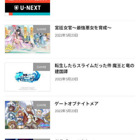
宮廷女官～最強悪女を育成～
GAME
2022年5月23日
転生したらスライムだった件 魔王と竜の
GAME
建国譚
2022年5月23日
ゲートオブナイトメア
GAME
2022年5月23日