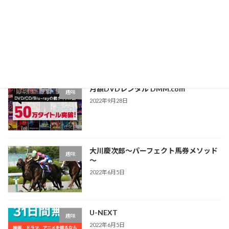
最近の投稿
TSUTAYA DISCAS
趣味
2022年10月12日
月額DVDレンタル DMM.com
趣味
2022年9月28日
大川慶次郎～パーフェクト馬券メソッド
趣味
～
2022年6月5日
U-NEXT
趣味
2022年6月5日