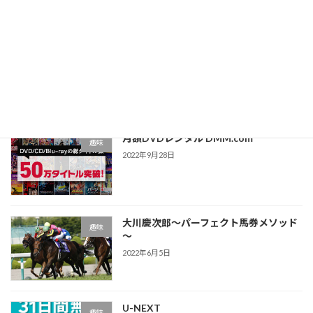
最近の投稿
TSUTAYA DISCAS
趣味
2022年10月12日
月額DVDレンタル DMM.com
趣味
2022年9月28日
大川慶次郎～パーフェクト馬券メソッド
趣味
～
2022年6月5日
U-NEXT
趣味