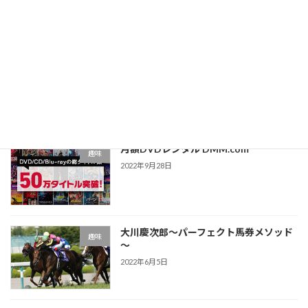
最近の投稿
TSUTAYA DISCAS
趣味
2022年10月12日
月額DVDレンタル DMM.com
趣味
2022年9月28日
大川慶次郎～パーフェクト馬券メソッド
趣味
～
2022年6月5日