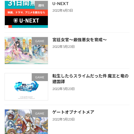
U-NEXT
趣味
2022年6月5日
宮廷女官～最強悪女を育成～
GAME
2022年5月23日
転生したらスライムだった件 魔王と竜の
GAME
建国譚
2022年5月23日
ゲートオブナイトメア
GAME
2022年5月23日