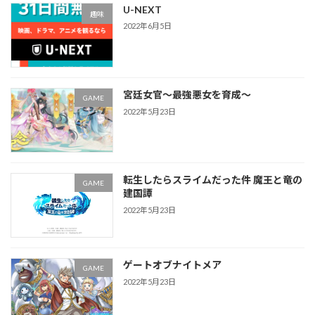
U-NEXT
趣味
2022年6月5日
宮廷女官～最強悪女を育成～
GAME
2022年5月23日
転生したらスライムだった件 魔王と竜の
GAME
建国譚
2022年5月23日
ゲートオブナイトメア
GAME
2022年5月23日