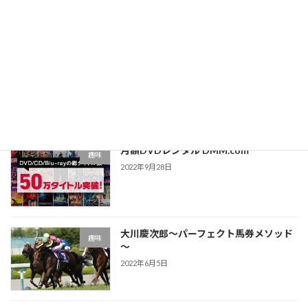
最近の投稿
TSUTAYA DISCAS
趣味
2022年10月12日
月額DVDレンタル DMM.com
趣味
2022年9月28日
大川慶次郎～パーフェクト馬券メソッド
趣味
～
2022年6月5日